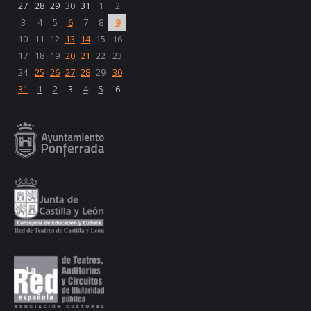
27
28
29
30
31
1
2
3
4
5
6
7
8
9
10
11
12
13
14
15
16
17
18
19
20
21
22
23
24
25
26
27
28
29
30
31
1
2
3
4
5
6