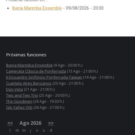
Iberia Marimba Ensemble
- 09/08/2026 - 20:00
Próximas funciones
Iberia Marimba Ensemble
(9 Ago - 20:00 h.)
Camerata Clásica de Ponferrada
(13 Ago - 21:00 h.)
II Encuentro Sinfónico Ponferrada-Taiwan
(14 Ago - 21:00 h.)
Cuarteto Aires Bercianos
(20 Ago - 21:00 h.)
Dúo Veta
(21 Ago - 21:00 h.)
Two and Two Trío
(25 Ago - 20:00 h.)
The Goodmen
(26 Ago - 19:30 h.)
Gío Yañez Orb
(26 Ago - 21:00 h.)
<<
Ago 2026
>>
l
m
m
j
v
s
d