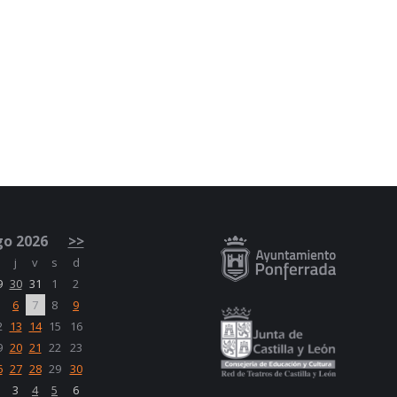
o 2026
>>
m
j
v
s
d
9
30
31
1
2
6
7
8
9
2
13
14
15
16
9
20
21
22
23
6
27
28
29
30
3
4
5
6