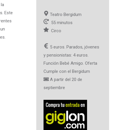
 la
s. Este
Teatro Bergidum
erentes
55 minutos
 un
Circo
es.
5 euros. Parados, jóvenes
y pensionistas: 4 euros.
Función Bebé Amigo. Oferta
Cumple con el Bergidum
A partir del 20 de
septiembre