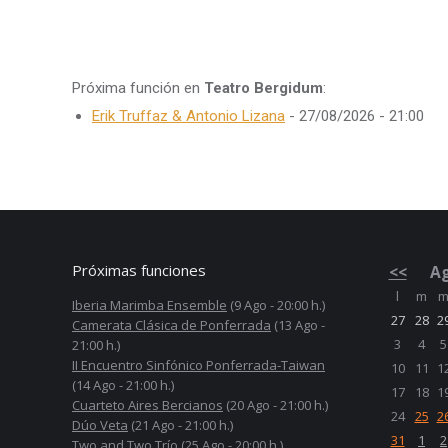
Próxima función en
Teatro Bergidum
:
Erik Truffaz & Antonio Lizana
- 27/08/2026 - 21:00
Próximas funciones
<<
Ag
l
m
Iberia Marimba Ensemble
(9 Ago - 20:00 h.)
27
28
2
Camerata Clásica de Ponferrada
(13 Ago -
3
4
5
21:00 h.)
II Encuentro Sinfónico Ponferrada-Taiwan
10
11
1
(14 Ago - 21:00 h.)
17
18
1
Cuarteto Aires Bercianos
(20 Ago - 21:00 h.)
24
25
2
Dúo Veta
(21 Ago - 21:00 h.)
31
1
2
Two and Two Trío
(25 Ago - 20:00 h.)