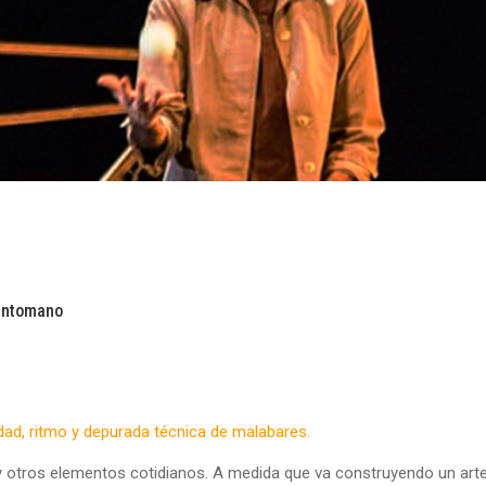
aintomano
dad, ritmo y depurada técnica de malabares.
as y otros elementos cotidianos. A medida que va construyendo un art